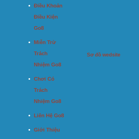
Điều Khoản
Điều Kiện
Go8
Miễn Trừ
Trách
Sơ đồ wedsite
Nhiệm Go8
Chơi Có
Trách
Nhiệm Go8
Liên Hệ Go8
Giới Thiệu