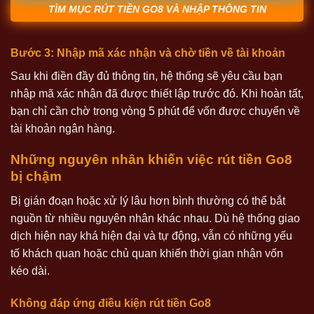
TÌM MỤC RÚT TIỀN GO8 VÀ NHẬP THÔNG TIN
Bước 3: Nhập mã xác nhận và chờ tiền về tài khoản
Sau khi điền đầy đủ thông tin, hệ thống sẽ yêu cầu bạn
nhập mã xác nhận đã được thiết lập trước đó. Khi hoàn tất,
bạn chỉ cần chờ trong vòng 5 phút để vốn được chuyển về
tài khoản ngân hàng.
Những nguyên nhân khiến việc rút tiền Go8
bị chậm
Bị gián đoạn hoặc xử lý lâu hơn bình thường có thể bắt
nguồn từ nhiều nguyên nhân khác nhau. Dù hệ thống giao
dịch hiện nay khá hiện đại và tự động, vẫn có những yếu
tố khách quan hoặc chủ quan khiến thời gian nhận vốn
kéo dài.
Không đáp ứng điều kiện rút tiền Go8