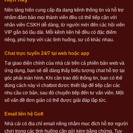
Nền tảng hiện cung cấp đa dạng kênh thông tin và hỗ trợ
nhằm đảm bảo mọi thành viên đều có thể tiếp cận với
nhân viên CSKH dễ dàng, từ người mới đến các hội viên
VIP gắn bó lâu dài. Mỗi kênh liên hệ đều có đặc điểm
riêng, phù hợp với các tình huống, sự cố khác nhau.
Chat trực tuyến 24/7 tại web hoặc app
Tại giao diện chính của nhà cái trên cả phiên bản web và
ứng dụng, bạn sẽ dễ dàng thấy biểu tượng chat hỗ trợ tại
góc phải màn hình. Khi cần trao đổi thông tin, bạn có thể
dùng cách này vì chatbot được thiết lập để tiếp cận các
nhu cầu cơ bản, sau đó chuyển tiếp đến tư vấn viên. Một
số vấn đề đơn giản có thể được giải đáp lập tức.
Email liên hệ Go8
Nhà cái có địa chỉ email riêng nhằm mục đích hỗ trợ người
chơi trong các tình huống cần gửi kèm bằng chứng. Tuy