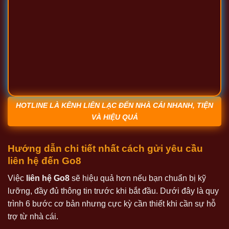
HOTLINE LÀ KÊNH LIÊN LẠC ĐẾN NHÀ CÁI NHANH, TIỆN
VÀ HIỆU QUẢ
Hướng dẫn chi tiết nhất cách gửi yêu cầu
liên hệ đến Go8
Việc
liên hệ Go8
sẽ hiệu quả hơn nếu bạn chuẩn bị kỹ
lưỡng, đầy đủ thông tin trước khi bắt đầu. Dưới đây là quy
trình 6 bước cơ bản nhưng cực kỳ cần thiết khi cần sự hỗ
trợ từ nhà cái.