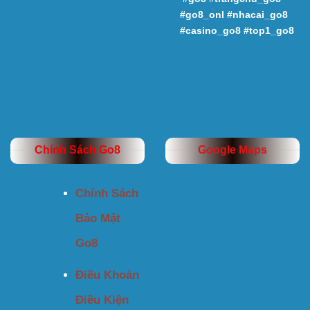
#go8_onl #nhacai_go8
#casino_go8 #top1_go8
Chính Sách Go8
Google Maps
Chính Sách
Bảo Mật
Go8
Điều Khoản
Điều Kiện