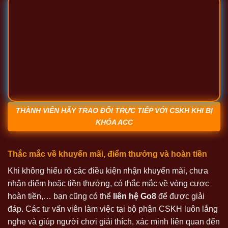
THÀNH VIÊN HÃY TRAO ĐỔI TRỰC TIẾP VỚI CSKH KHI BỊ
KHÓA ACC
Thắc mắc về khuyến mãi, điểm thưởng và hoàn tiền
Khi không hiểu rõ các điều kiện nhận khuyến mãi, chưa
nhận điểm hoặc tiền thưởng, có thắc mắc về vòng cược
hoàn tiền,… bạn cũng có thể
liên hệ Go8
để được giải
đáp. Các tư vấn viên làm việc tại bộ phận CSKH luôn lắng
nghe và giúp người chơi giải thích, xác minh liên quan đến