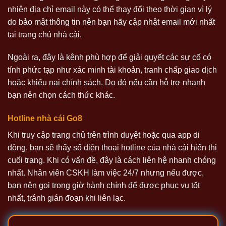
nhiên địa chỉ email này có thể thay đổi theo thời gian vì lý
do bảo mật thông tin nên bạn hãy cập nhật email mới nhất
tại trang chủ nhà cái.
Ngoài ra, đây là kênh phù hợp để giải quyết các sự cố có
tính phức tạp như xác minh tài khoản, tranh chấp giao dịch
hoặc khiếu nại chính sách. Do đó nếu cần hỗ trợ nhanh
bạn nên chọn cách thức khác.
Hotline nhà cái Go8
Khi truy cập trang chủ trên trình duyệt hoặc qua app di
động, bạn sẽ thấy số điện thoại hotline của nhà cái hiển thị
cuối trang. Khi có vấn đề, đây là cách liên hệ nhanh chóng
nhất. Nhân viên CSKH làm việc 24/7 nhưng nếu được,
bạn nên gọi trong giờ hành chính để được phục vụ tốt
nhất, tránh gián đoạn khi liên lạc.