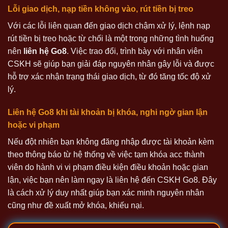
Lỗi giao dịch, nạp tiền không vào, rút tiền bị treo
Với các lỗi liên quan đến giao dịch chậm xử lý, lệnh nạp
rút tiền bị treo hoặc từ chối là một trong những tình huống
nên
liên hệ Go8
. Việc trao đổi, trình bày với nhân viên
CSKH sẽ giúp bạn giải đáp nguyên nhân gây lỗi và được
hỗ trợ xác nhận trạng thái giao dịch, từ đó tăng tốc độ xử
lý.
Liên hệ Go8 khi tài khoản bị khóa, nghi ngờ gian lận
hoặc vi phạm
Nếu đột nhiên bạn không đăng nhập được tài khoản kèm
theo thông báo từ hệ thống về việc tạm khóa acc thành
viên do hành vi vi phạm điều kiện điều khoản hoặc gian
lận, việc bạn nên làm ngay là liên hệ đến CSKH Go8. Đây
là cách xử lý duy nhất giúp bạn xác minh nguyên nhân
cũng như đề xuất mở khóa, khiếu nại.