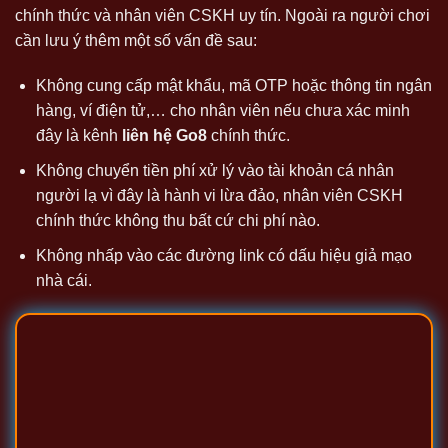
chính thức và nhân viên CSKH uy tín. Ngoài ra người chơi
cần lưu ý thêm một số vấn đề sau:
Không cung cấp mật khẩu, mã OTP hoặc thông tin ngân
hàng, ví điện tử,… cho nhân viên nếu chưa xác minh
đây là kênh
liên hệ Go8
chính thức.
Không chuyển tiền phí xử lý vào tài khoản cá nhân
người lạ vì đây là hành vi lừa đảo, nhân viên CSKH
chính thức không thu bất cứ chi phí nào.
Không nhấp vào các đường link có dấu hiệu giả mạo
nhà cái.