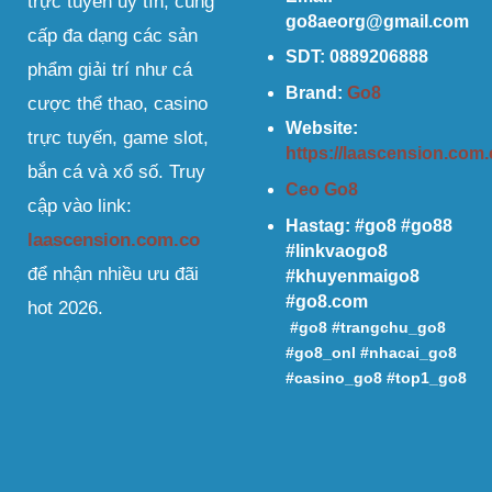
trực tuyến uy tín, cung
go8aeorg@gmail.com
cấp đa dạng các sản
SDT: 0889206888
phẩm giải trí như cá
Brand:
Go8
cược thể thao, casino
Website:
trực tuyến, game slot,
https://laascension.com.
bắn cá và xổ số. Truy
Ceo Go8
cập vào link:
Hastag: #go8 #go88
laascension.com.co
#linkvaogo8
để nhận nhiều ưu đãi
#khuyenmaigo8
#go8.com
hot 2026.
#go8 #trangchu_go8
#go8_onl #nhacai_go8
#casino_go8 #top1_go8