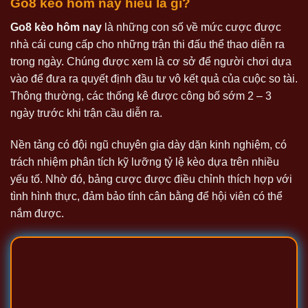
Go8 kèo hôm nay hiểu là gì?
Go8 kèo hôm nay
là những con số về mức cược được
nhà cái cung cấp cho những trận thi đấu thể thao diễn ra
trong ngày. Chúng được xem là cơ sở để người chơi dựa
vào để đưa ra quyết định đầu tư vô kết quả của cuộc so tài.
Thông thường, các thống kê được công bố sớm 2 – 3
ngày trước khi trận cầu diễn ra.
Nền tảng có đội ngũ chuyên gia dày dặn kinh nghiệm, có
trách nhiệm phân tích kỹ lưỡng tỷ lệ kèo dựa trên nhiều
yếu tố. Nhờ đó, bảng cược được điều chỉnh thích hợp với
tình hình thực, đảm bảo tính cân bằng để hội viên có thể
nắm được.