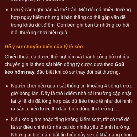
Lưu ý cách ghi bàn và thế trận: Một đội có nhiều trường
hợp nguy hiểm nhưng ít bàn thắng có thể gặp vấn đề
trong khâu dứt điểm. Còn bên ghi bàn từ những cơ hội
ít ỏi thường chơi hiệu quả.
Để ý sự chuyển biến của tỷ lệ kèo
Chiến thuật đã được thử nghiệm và thành công bởi nhiều
chuyên gia là theo sát biến động tỷ cược dựa theo
Go8
kèo hôm nay,
đặc biệt khi có sự thay đổi bất thường.
Người chơi nên quan sát thông tin khoảng 4 tiếng trước
giờ bóng lăn. Đây là thời điểm nhà cái thường cập nhật
lại tỷ lệ khi đã tổng hợp các dữ liệu thực tế như đội hình
ra sân, chiến lược thi đấu, biến động thị trường,…
Nếu kèo giảm hoặc tăng không kiểm soát, rất có thể đó
là sự điều chỉnh từ nhà cái do nhiều yếu tố ảnh hưởng.
Những ai biết nắm bắt tín hiệu này sẽ có khả năng chọn