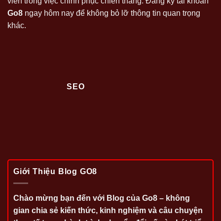
viên trong việc chinh phục chiến thắng. Đăng ký tài khoản
Go8
ngay hôm nay để không bỏ lỡ thông tin quan trọng
khác.
SEO
Giới Thiệu Blog GO8
Chào mừng bạn đến với Blog của Go8 – không
gian chia sẻ kiến thức, kinh nghiệm và câu chuyện