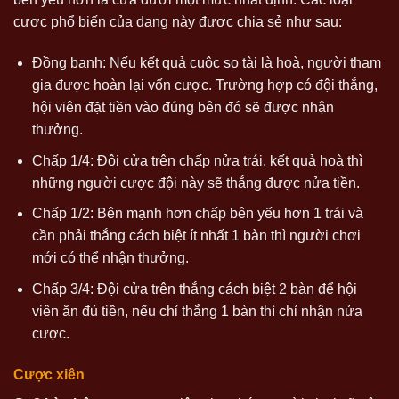
cược phổ biến của dạng này được chia sẻ như sau:
Đồng banh: Nếu kết quả cuộc so tài là hoà, người tham
gia được hoàn lại vốn cược. Trường hợp có đội thắng,
hội viên đặt tiền vào đúng bên đó sẽ được nhận
thưởng.
Chấp 1/4: Đội cửa trên chấp nửa trái, kết quả hoà thì
những người cược đội này sẽ thắng được nửa tiền.
Chấp 1/2: Bên mạnh hơn chấp bên yếu hơn 1 trái và
cần phải thắng cách biệt ít nhất 1 bàn thì người chơi
mới có thể nhận thưởng.
Chấp 3/4: Đội cửa trên thắng cách biệt 2 bàn để hội
viên ăn đủ tiền, nếu chỉ thắng 1 bàn thì chỉ nhận nửa
cược.
Cược xiên