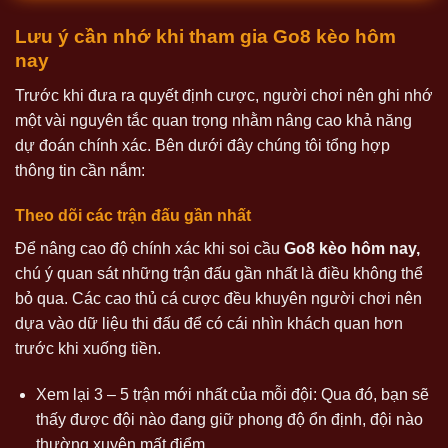
Lưu ý cần nhớ khi tham gia Go8 kèo hôm
nay
Trước khi đưa ra quyết định cược, người chơi nên ghi nhớ
một vài nguyên tắc quan trọng nhằm nâng cao khả năng
dự đoán chính xác. Bên dưới đây chúng tôi tổng hợp
thông tin cần nắm:
Theo dõi các trận đấu gần nhất
Để nâng cao độ chính xác khi soi cầu
Go8 kèo hôm nay,
chú ý quan sát những trận đấu gần nhất là điều không thể
bỏ qua. Các cao thủ cá cược đều khuyên người chơi nên
dựa vào dữ liệu thi đấu để có cái nhìn khách quan hơn
trước khi xuống tiền.
Xem lại 3 – 5 trận mới nhất của mỗi đội: Qua đó, bạn sẽ
thấy được đội nào đang giữ phong độ ổn định, đội nào
thường xuyên mất điểm.